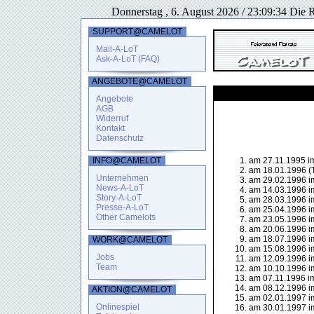
Donnerstag , 6. August 2026 / 23:09:34 Die Ri
SUPPORT@CAMELOT
Mail-A-LoT
Ask-A-LoT (FAQ)
ANGEBOTE@CAMELOT
Tafelrunden History
Angebote
AGB
Widerruf
Kontakt
Datenschutz
INFO@CAMELOT
am 27.11.1995 im
am 18.01.1996 (
Unternehmen
am 29.02.1996 i
News-A-LoT
am 14.03.1996 im
Story-A-LoT
am 28.03.1996 im
Presse-A-LoT
am 25.04.1996 im
Other Camelots
am 23.05.1996 im
am 20.06.1996 im
am 18.07.1996 im
WORK@CAMELOT
am 15.08.1996 im
Jobs
am 12.09.1996 im
Team
am 10.10.1996 im
am 07.11.1996 im
am 08.12.1996 im
AKTION@CAMELOT
am 02.01.1997 im
Onlinespiel
am 30.01.1997 im