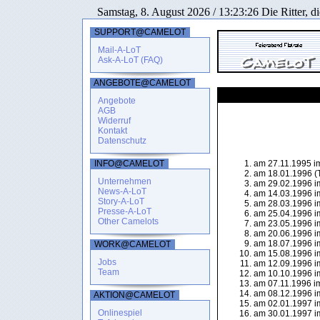
Samstag, 8. August 2026 / 13:23:26 Die Ritter, d
SUPPORT@CAMELOT
Mail-A-LoT
Ask-A-LoT (FAQ)
ANGEBOTE@CAMELOT
Tafelrunden History
Angebote
AGB
Widerruf
Kontakt
Datenschutz
INFO@CAMELOT
am 27.11.1995 im
am 18.01.1996 (
Unternehmen
am 29.02.1996 i
News-A-LoT
am 14.03.1996 im
Story-A-LoT
am 28.03.1996 im
Presse-A-LoT
am 25.04.1996 im
Other Camelots
am 23.05.1996 im
am 20.06.1996 im
am 18.07.1996 im
WORK@CAMELOT
am 15.08.1996 im
Jobs
am 12.09.1996 im
Team
am 10.10.1996 im
am 07.11.1996 im
am 08.12.1996 im
AKTION@CAMELOT
am 02.01.1997 im
Onlinespiel
am 30.01.1997 im