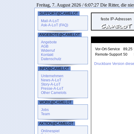
Freitag, 7. August 2026 / 6:07:27 Die Ritter, die 
SUPPORT@CAMELOT
Mail-A-LoT
Ask-A-LoT (FAQ)
ANGEBOTE@CAMELOT
Was bietet CameloT?
Angebote
AGB
Vor-Ort-Service
89,25
Widerruf
Remote-Support
50
Kontakt
Datenschutz
Druckbare Version diese
INFO@CAMELOT
Unternehmen
News-A-LoT
Story-A-LoT
Presse-A-LoT
Other Camelots
WORK@CAMELOT
Jobs
Team
AKTION@CAMELOT
Onlinespiel